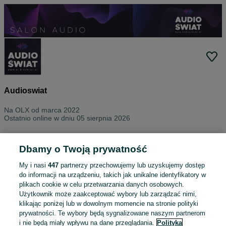
Audioswiat
Na OLX od
marca 2022
Ostatnio online w dniu 05 sierpnia 2026
Wszystkie ogłoszenia
Oceny
O nas
Kontakt
Dbamy o Twoją prywatność
My i nasi
447
partnerzy przechowujemy lub uzyskujemy dostęp
do informacji na urządzeniu, takich jak unikalne identyfikatory w
plikach cookie w celu przetwarzania danych osobowych.
Użytkownik może zaakceptować wybory lub zarządzać nimi,
klikając poniżej lub w dowolnym momencie na stronie polityki
prywatności. Te wybory będą sygnalizowane naszym partnerom
i nie będą miały wpływu na dane przeglądania.
Polityka