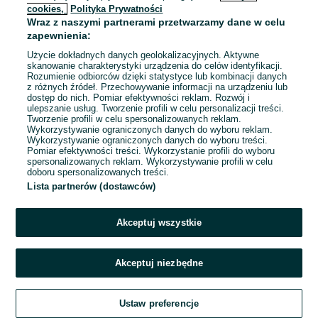
cookies,
Polityka Prywatności
Wraz z naszymi partnerami przetwarzamy dane w celu
zapewnienia:
Użycie dokładnych danych geolokalizacyjnych. Aktywne
skanowanie charakterystyki urządzenia do celów identyfikacji.
Rozumienie odbiorców dzięki statystyce lub kombinacji danych
z różnych źródeł. Przechowywanie informacji na urządzeniu lub
dostęp do nich. Pomiar efektywności reklam. Rozwój i
ulepszanie usług. Tworzenie profili w celu personalizacji treści.
Tworzenie profili w celu spersonalizowanych reklam.
Wykorzystywanie ograniczonych danych do wyboru reklam.
Wykorzystywanie ograniczonych danych do wyboru treści.
Pomiar efektywności treści. Wykorzystanie profili do wyboru
spersonalizowanych reklam. Wykorzystywanie profili w celu
doboru spersonalizowanych treści.
Lista partnerów (dostawców)
Akceptuj wszystkie
Sprzedający nie otrzymał jeszcze żadnych ocen
Kup jeden z przedmiotów sprzedającego z Przesyłką OLX,
Akceptuj niezbędne
aby być jedną z pierwszych osób, która wystawi mu ocenę.
Zadzwoń / SMS
Jak działają oceny?
Ustaw preferencje