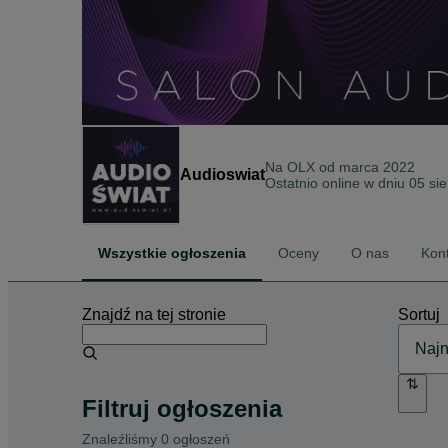
Na OLX od
marca 2022
Audioswiat
Ostatnio online w dniu 05 si
Wszystkie ogłoszenia
Oceny
O nas
Kon
Znajdź na tej stronie
Sortuj
Filtruj ogłoszenia
Znaleźliśmy 0 ogłoszeń