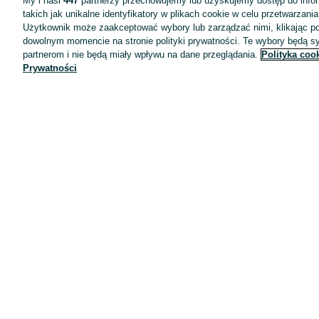
My i nasi
447
partnerzy przechowujemy lub uzyskujemy dostęp do infor
takich jak unikalne identyfikatory w plikach cookie w celu przetwarzan
Użytkownik może zaakceptować wybory lub zarządzać nimi, klikając po
dowolnym momencie na stronie polityki prywatności. Te wybory będą 
partnerom i nie będą miały wpływu na dane przeglądania.
Polityka coo
Prywatności
Aplikacje mobilne OLX.pl
Pomoc
Wyróżnione ogłoszenia
Oferta dla firm
Blog
Regulamin
Polityka prywatności
Reklama
Informacja o realizowanej strategii podatkowej