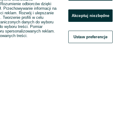
. Rozumienie odbiorców dzięki
ł. Przechowywanie informacji na
ci reklam. Rozwój i ulepszanie
Akceptuj niezbędne
. Tworzenie profili w celu
raniczonych danych do wyboru
o wyboru treści. Pomiar
boru spersonalizowanych reklam.
zowanych treści.
Ustaw preferencje