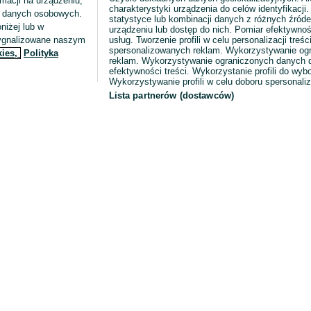
macji na urządzeniu,
charakterystyki urządzenia do celów identyfikacji
ia danych osobowych.
statystyce lub kombinacji danych z różnych źróde
niżej lub w
urządzeniu lub dostęp do nich. Pomiar efektywnoś
sygnalizowane naszym
usług. Tworzenie profili w celu personalizacji treści
spersonalizowanych reklam. Wykorzystywanie og
kies,
Polityka
reklam. Wykorzystywanie ograniczonych danych d
efektywności treści. Wykorzystanie profili do wy
Wykorzystywanie profili w celu doboru spersonali
Lista partnerów (dostawców)