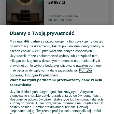
Diamond 30 mk2
29 997 zł
Skarżysko-Kamienna
05 sierpnia 2026
Dbamy o Twoją prywatność
Kolumny Monitor Audio
Platinum 300 3g Para Nowe 5
My i nasi
447
partnerzy przechowujemy lub uzyskujemy dostęp
lat Gwarancji
69 000 zł
do informacji na urządzeniu, takich jak unikalne identyfikatory w
plikach cookie w celu przetwarzania danych osobowych.
Użytkownik może zaakceptować wybory lub zarządzać nimi,
Skarżysko-Kamienna
klikając poniżej lub w dowolnym momencie na stronie polityki
05 sierpnia 2026
prywatności. Te wybory będą sygnalizowane naszym partnerom
i nie będą miały wpływu na dane przeglądania.
Polityka
cookies,
Polityka Prywatności
Odtwarzacz CD Arcam Cd5
Wraz z naszymi partnerami przetwarzamy dane w celu
Nowy Model Gwarancja Salon
zapewnienia:
Audio Swiat
3 300 zł
Użycie dokładnych danych geolokalizacyjnych. Aktywne
skanowanie charakterystyki urządzenia do celów identyfikacji.
Rozumienie odbiorców dzięki statystyce lub kombinacji danych
Skarżysko-Kamienna
z różnych źródeł. Przechowywanie informacji na urządzeniu lub
04 sierpnia 2026
dostęp do nich. Pomiar efektywności reklam. Rozwój i
ulepszanie usług. Tworzenie profili w celu personalizacji treści.