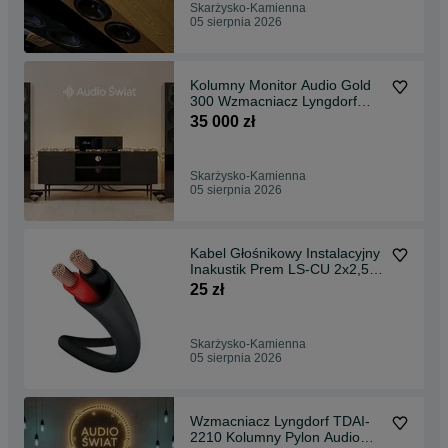
Skarżysko-Kamienna
05 sierpnia 2026
Kolumny Monitor Audio Gold
300 Wzmacniacz Lyngdorf
TDAI-2210 Zestaw
35 000 zł
Skarżysko-Kamienna
05 sierpnia 2026
Kabel Głośnikowy Instalacyjny
Inakustik Prem LS-CU 2x2,5
Cena za 1Metr
25 zł
Skarżysko-Kamienna
05 sierpnia 2026
Wzmacniacz Lyngdorf TDAI-
2210 Kolumny Pylon Audio