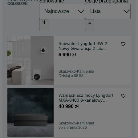
ZNALEŹLIŚMY 79
Sortowanie
Opcje przeglądania
OGŁOSZEŃ
Subwofer Lyngdorf BW-2
Nowy Gwarancja 2 lata
Czarny Mat oraz Biały Mat
6 690 zł
Salon Audio Świat
Skarżysko-Kamienna
Dzisiaj o 08:55
Wzmacniacz mocy Lyngdorf
MXA-8400 8-kanałowy
Gwarancja 2 lata Nowy
40 990 zł
Skarżysko-Kamienna
05 sierpnia 2026